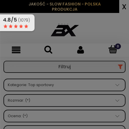
x
JAKOŚĆ - SLOW FASHION - POLSKA
PRODUKCJA
4.8/5
(1079)
Filtruj
Kategorie: Top sportowy
Rozmiar: (*)
Ocena: (*)