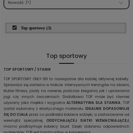
Nowość: (*)
Top sportowy
(3)
Top sportowy
TOP SPORTOWY / STANIK
TOP SPORTOWY ONLY-BX to rozwiązanie dla każdej aktywnej kobiety.
Sprawdza się zarówno w trakcie intensywnych treningów na siłowni,
klubie fitness, jazdy na rowerze, podczas biegania jak i uprawiania
jogi czy innych ćwiczeniach. Dodatkowo TOP może być również
używany jako miękka i wygodna
ALTERNATYWA DLA STANIKA
. TOP
został wykonany z elastycznego materiału.
IDEALNIE DOPASOWUJE
SIĘ DO CIAŁA
przez co podkreśla kobiece wdzięki, a zastosowanie od
wewnątrz specjalnej,
ODDYCHAJĄCEJ SIATKI WZMACNIAJĄCEJ
,
mocno podtrzymuje kobiecy biust. Dzięki dobraniu odpowiednich
materiałów, TOP jest bardzo łatwy w konserwacji.