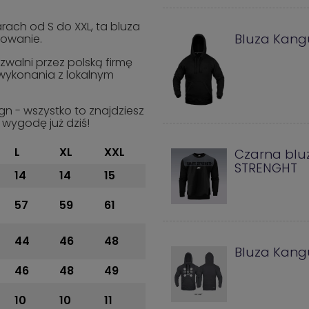
rach od S do XXL, ta bluza
Bluza Kang
sowanie.
szwalni przez polską firmę
 wykonania z lokalnym
ign - wszystko to znajdziesz
 wygodę już dziś!
L
XL
XXL
Czarna blu
STRENGHT
14
14
15
57
59
61
44
46
48
Bluza Kang
46
48
49
10
10
11