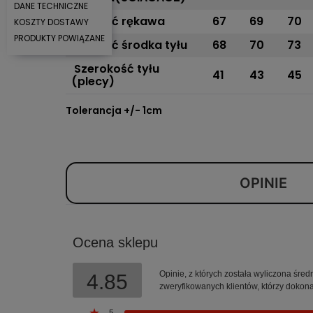
DANE TECHNICZNE
Długość rękawa
67
69
70
KOSZTY DOSTAWY
PRODUKTY POWIĄZANE
Długość środka tyłu
68
70
73
Szerokość tyłu
41
43
45
(plecy)
Tolerancja +/- 1cm
OPINIE
Ocena sklepu
Opinie, z których została wyliczona śre
4.85
zweryfikowanych klientów, którzy dokona
5