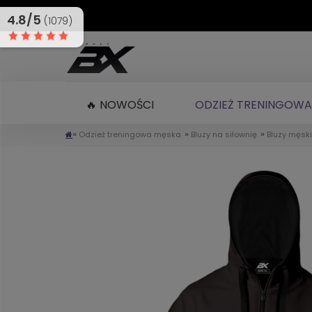
4.8/5
(1079)
🔥 NOWOŚCI
ODZIEŻ TRENINGOWA
»
»
»
Odzież treningowa męska
Bluzy na siłownię
Bluzy męsk