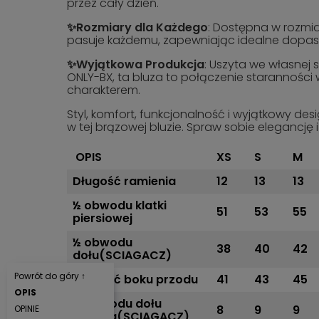
przez cały dzień.
✨Rozmiary dla Każdego
: Dostępna w rozmia
pasuje każdemu, zapewniając idealne dopa
✨Wyjątkowa Produkcja
: Uszyta we własnej 
ONLY-BX, ta bluza to połączenie staranności
charakterem.
Styl, komfort, funkcjonalność i wyjątkowy des
w tej brązowej bluzie. Spraw sobie elegancję i
OPIS
XS
S
M
Długość ramienia
12
13
13
½ obwodu klatki
51
53
55
piersiowej
½ obwodu
38
40
42
dołu(SCIAGACZ)
Powrót do góry ↑
Długość boku przodu
41
43
45
OPIS
½ obwodu dołu
8
9
9
OPINIE
rękawa(SCIAGACZ)