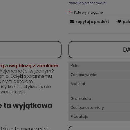
dodaj do przechowalni
*
- Pole wymagane
zapytaj o produkt
pol
D
rązową bluzą z zamkiem
Kolor
nkcjonalności w jednym?
Zastosowanie
nia. Dzięki starannemu
kalnym detalom,
Materiał
sy każdej stylizacji, ale
 warunkach.
Gramatura
ie ta wyjątkowa
Dostępne rozmiary
Produkcja
bluza to esencja stylu.