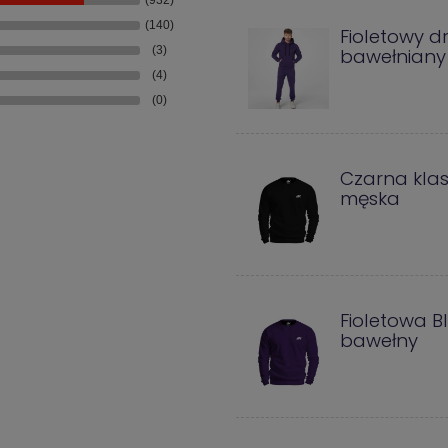
(140)
Fioletowy d
(3)
bawełniany 
(4)
(0)
Czarna kla
męska
Fioletowa B
bawełny