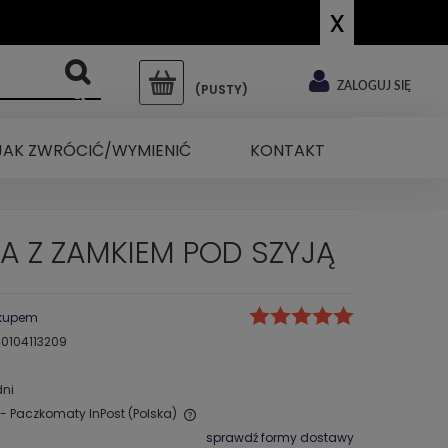
x
ZALOGUJ SIĘ
(PUSTY)
JAK ZWRÓCIĆ/WYMIENIĆ
KONTAKT
A Z ZAMKIEM POD SZYJĄ
akupem
0104113209
dni
- Paczkomaty InPost
(Polska)
sprawdź formy dostawy