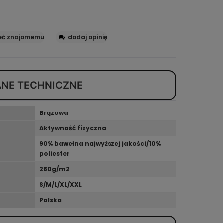
eć znajomemu
dodaj opinię
ANE TECHNICZNE
Brązowa
Aktywność fizyczna
90% bawełna najwyższej jakości/10%
poliester
280g/m2
S/M/L/XL/XXL
Polska