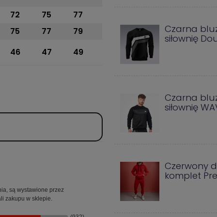
72
75
77
Czarna blu
75
77
79
siłownię Do
46
47
49
Czarna blu
siłownię WA
Czerwony d
komplet Pr
dnia, są wystawione przez
li zakupu w sklepie.
(932)