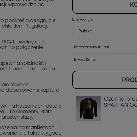
acji, wprowadzając
K
ko podkreśla design, ale
Kraj wysyłki:
 chłodem. Regulacja
 90% bawełny i 10%
fort. To połączenie
Paczkomaty InPost
InPost Kurier
pewnia solidność i
jest to idealna bluza na
PRO
, ale również
iwia dopasowanie kaptura
Czarna bluz
SPARTAN G
wki na kieszeniach, detale
– to elementy, które
arakter bluzy.
ńczenia na mankietach i
sowanie, ale także wygodę