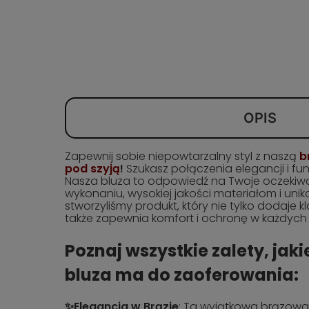
OPIS
Zapewnij sobie niepowtarzalny styl z naszą
b
pod szyją
!
Szukasz połączenia elegancji i fu
Nasza bluza to odpowiedź na Twoje oczekiwa
wykonaniu, wysokiej jakości materiałom i uni
stworzyliśmy produkt, który nie tylko dodaje kla
także zapewnia komfort i ochronę w każdych
Poznaj wszystkie zalety, jak
bluza ma do zaoferowania:
✨Elegancja w Brązie
: Ta wyjątkowa brązowa 