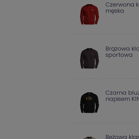
Czerwona k
męska
Brązowa kl
sportowa
Czarna blu
napisem KI
Beżowa kla