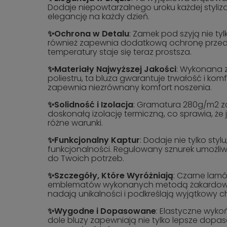
Dodaje niepowtarzalnego uroku każdej styliz
elegancję na każdy dzień.
✨Ochrona w Detalu
: Zamek pod szyją nie tyl
również zapewnia dodatkową ochronę przed
temperatury staje się teraz prostsza.
✨Materiały Najwyższej Jakości
: Wykonana z
poliestru, ta bluza gwarantuje trwałość i kom
zapewnia niezrównany komfort noszenia.
✨Solidność i Izolacja
: Gramatura 280g/m2 za
doskonałą izolację termiczną, co sprawia, że 
różne warunki.
✨Funkcjonalny Kaptur
: Dodaje nie tylko stylu
funkcjonalności. Regulowany sznurek umożl
do Twoich potrzeb.
✨Szczegóły, Które Wyróżniają
: Czarne lamó
emblematów wykonanych metodą żakardową 
nadają unikalności i podkreślają wyjątkowy ch
✨Wygodne i Dopasowane
: Elastyczne wyko
dole bluzy zapewniają nie tylko lepsze dopa