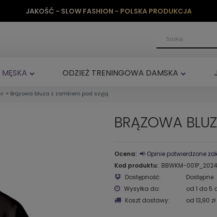
JAKOŚĆ - SLOW FASHION - POLSKA PRODUKCJA
 MĘSKA
ODZIEŻ TRENINGOWA DAMSKA
»
ie
Brązowa bluza z zamkiem pod szyją
BRĄZOWA BLUZ
Ocena:
📢 Opinie potwierdzone z
Kod produktu:
BBWKM-001P_2024
Dostępność:
Dostępne
Wysyłka do:
od 1 do 5 
Koszt dostawy:
od 13,90 zł