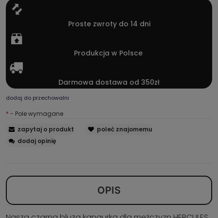
Proste zwroty do 14 dni
Produkcja w Polsce
Darmowa dostawa od 350zł
dodaj do przechowalni
*
- Pole wymagane
zapytaj o produkt
poleć znajomemu
dodaj opinię
OPIS
Nasza czarna bluza kangurka dla mężczyzn HERCULES