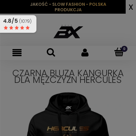
x
JAKOŚĆ - SLOW FASHION - POLSKA
PRODUKCJA
4.8/5
(1079)
CZARNA BLUZA KANGURKA
DLA MĘŻCZYZN HERCULES