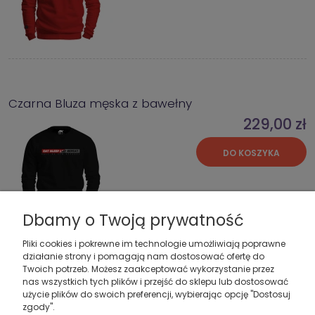
Czarna Bluza męska z bawełny
229,00 zł
DO KOSZYKA
Dbamy o Twoją prywatność
Pliki cookies i pokrewne im technologie umożliwiają poprawne
działanie strony i pomagają nam dostosować ofertę do
Twoich potrzeb. Możesz zaakceptować wykorzystanie przez
Czarna klasyczna bluza męska HERCULES
nas wszystkich tych plików i przejść do sklepu lub dostosować
229,00 zł
użycie plików do swoich preferencji, wybierając opcję "Dostosuj
zgody".