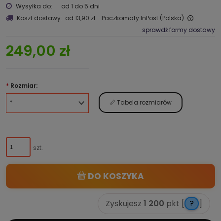
Wysyłka do:
od 1 do 5 dni
Koszt dostawy:
od 13,90 zł
- Paczkomaty InPost
(Polska)
sprawdź formy dostawy
249,00 zł
*
Rozmiar:
📏 Tabela rozmiarów
szt.
DO KOSZYKA
Zyskujesz
1 200
pkt [
?
]