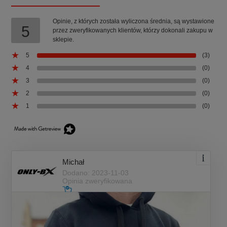
Opinie, z których została wyliczona średnia, są wystawione
5
przez zweryfikowanych klientów, którzy dokonali zakupu w
sklepie.
5
(3)
4
(0)
3
(0)
2
(0)
1
(0)
Michał
Dodano: 2023-11-03
Opinia zweryfikowana