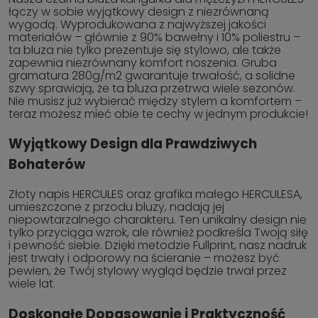
łączy w sobie wyjątkowy design z niezrównaną
wygodą. Wyprodukowana z najwyższej jakości
materiałów – głównie z 90% bawełny i 10% poliestru –
ta bluza nie tylko prezentuje się stylowo, ale także
zapewnia niezrównany komfort noszenia. Gruba
gramatura 280g/m2 gwarantuje trwałość, a solidne
szwy sprawiają, że ta bluza przetrwa wiele sezonów.
Nie musisz już wybierać między stylem a komfortem –
teraz możesz mieć obie te cechy w jednym produkcie!
Wyjątkowy Design dla Prawdziwych
Bohaterów
Złoty napis HERCULES oraz grafika małego HERCULESA,
umieszczone z przodu bluzy, nadają jej
niepowtarzalnego charakteru. Ten unikalny design nie
tylko przyciąga wzrok, ale również podkreśla Twoją siłę
i pewność siebie. Dzięki metodzie Fullprint, nasz nadruk
jest trwały i odporowy na ścieranie – możesz być
pewien, że Twój stylowy wygląd będzie trwał przez
wiele lat.
Doskonałe Dopasowanie i Praktyczność