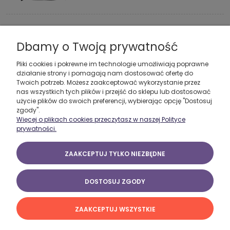
Dbamy o Twoją prywatność
Czarna klasyczna bluza męska HERCULES
229,00 zł
Pliki cookies i pokrewne im technologie umożliwiają poprawne
działanie strony i pomagają nam dostosować ofertę do
Twoich potrzeb. Możesz zaakceptować wykorzystanie przez
DO KOSZYKA
nas wszystkich tych plików i przejść do sklepu lub dostosować
użycie plików do swoich preferencji, wybierając opcję "Dostosuj
zgody".
Więcej o plikach cookies przeczytasz w naszej Polityce
prywatności.
ZAAKCEPTUJ TYLKO NIEZBĘDNE
Beżowy dres męski bawełniany
DOSTOSUJ ZGODY
409,00 zł
DO KOSZYKA
ZAAKCEPTUJ WSZYSTKIE