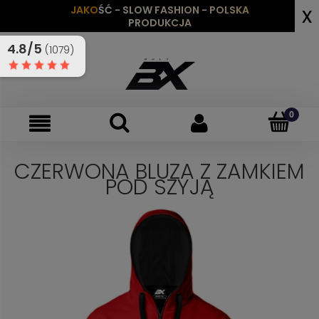
x
JAKOŚĆ - SLOW FASHION - POLSKA
PRODUKCJA
4.8/5
(1079)
CZERWONA BLUZA Z ZAMKIEM
POD SZYJĄ