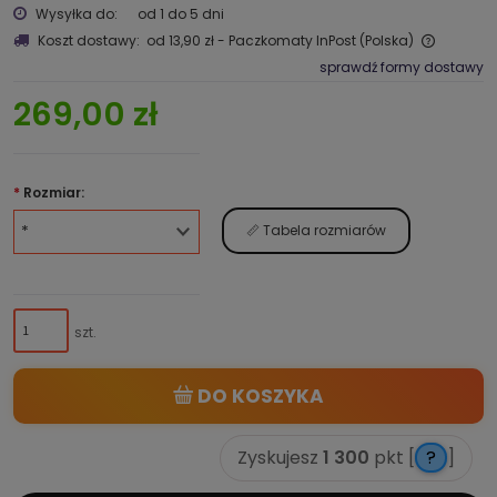
Wysyłka do:
od 1 do 5 dni
Koszt dostawy:
od 13,90 zł
- Paczkomaty InPost
(Polska)
sprawdź formy dostawy
269,00 zł
*
Rozmiar:
📏 Tabela rozmiarów
szt.
DO KOSZYKA
Zyskujesz
1 300
pkt [
?
]