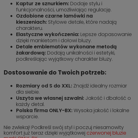
Kaptur ze sznurkiem:
Dodaje stylu i
funkcjonalności, umożliwiając regulację.
Ozdobione czarne lamówki na
kieszeniach:
Stylowe detale, które nadają
charakteru.
Elastyczne wykończenia:
Lepsze dopasowanie
dzięki mankietom i dołowi bluzy.
Detale emblematów wykonane metodą
żakardową:
Dodają unikalności i estetyki,
podkreślając wyjątkowy charakter bluzy.
Dostosowanie do Twoich potrzeb:
Rozmiary od S do XXL:
Znajdź idealny rozmiar
dla siebie.
Uszyta we własnej szwalni:
Jakość i dbałość o
każdy detal.
Polska firma ONLY-BX:
Wysoka jakość i lokalne
wsparcie.
Nie zwlekaj! Podkreśl swój styl i poczuj niesamowity
komfort już teraz dzięki wyjątkowej
czerwonej bluzie