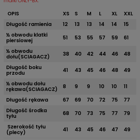
marki ONLY-BX.
OPIS
XS
S
M
L
XL
XXL
Długość ramienia
12
13
13
14
14
15
½ obwodu klatki
51
53
55
57
59
61
piersiowej
½ obwodu
38
40
42
44
46
48
dołu(SCIAGACZ)
Długość boku
41
43
45
46
48
49
przodu
½ obwodu dołu
8
9
9
10
10
11
rękawa(SCIAGACZ)
Długość rękawa
67
69
70
72
75
77
Długość środka
68
70
73
75
77
79
tyłu
Szerokość tyłu
41
43
45
46
47
49
(plecy)