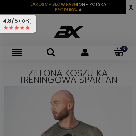
x
JAKOŚĆ - SLOW FASHION - POLSKA
PRODUKCJA
4.8/5
(1079)
ZIELONA KOSZULKA
TRENINGOWA SPARTAN