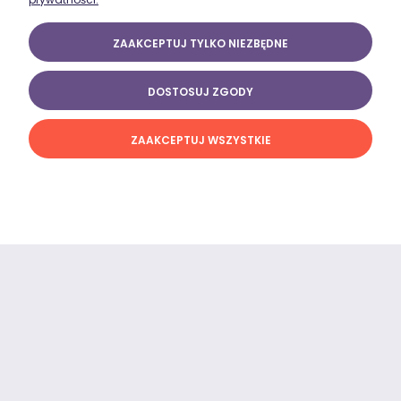
ZAAKCEPTUJ TYLKO NIEZBĘDNE
Czarna koszulka treningowa męska Spartan złoty
139,00 zł
DOSTOSUJ ZGODY
DO KOSZYKA
ZAAKCEPTUJ WSZYSTKIE
Czarna koszulka treningowa męska Spartan Only
Gold
139,00 zł
DO KOSZYKA