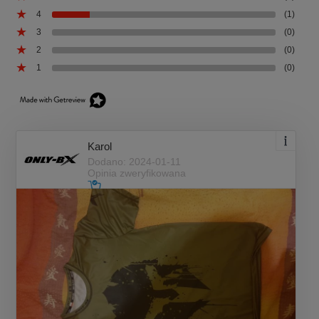
4
(1)
3
(0)
2
(0)
1
(0)
Karol
Dodano: 2024-01-11
Opinia zweryfikowana