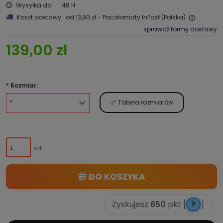
Wysyłka do:
48 H
Koszt dostawy:
od 13,90 zł
- Paczkomaty InPost
(Polska)
sprawdź formy dostawy
139,00 zł
*
Rozmiar:
📏 Tabela rozmiarów
szt.
DO KOSZYKA
Zyskujesz
650
pkt [
?
]