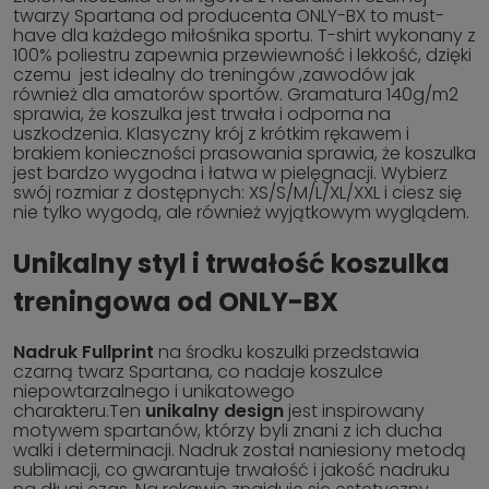
twarzy Spartana od producenta ONLY-BX to must-
have dla każdego miłośnika sportu. T-shirt wykonany z
100% poliestru zapewnia przewiewność i lekkość, dzięki
czemu jest idealny do treningów ,zawodów jak
również dla amatorów sportów. Gramatura 140g/m2
sprawia, że koszulka jest trwała i odporna na
uszkodzenia. Klasyczny krój z krótkim rękawem i
brakiem konieczności prasowania sprawia, że koszulka
jest bardzo wygodna i łatwa w pielęgnacji. Wybierz
swój rozmiar z dostępnych: XS/S/M/L/XL/XXL i ciesz się
nie tylko wygodą, ale również wyjątkowym wyglądem.
Unikalny styl i trwałość koszulka
treningowa od ONLY-BX
Nadruk Fullprint
na środku koszulki przedstawia
czarną twarz Spartana, co nadaje koszulce
niepowtarzalnego i unikatowego
charakteru.Ten
unikalny design
jest inspirowany
motywem spartanów, którzy byli znani z ich ducha
walki i determinacji. Nadruk został naniesiony metodą
sublimacji, co gwarantuje trwałość i jakość nadruku