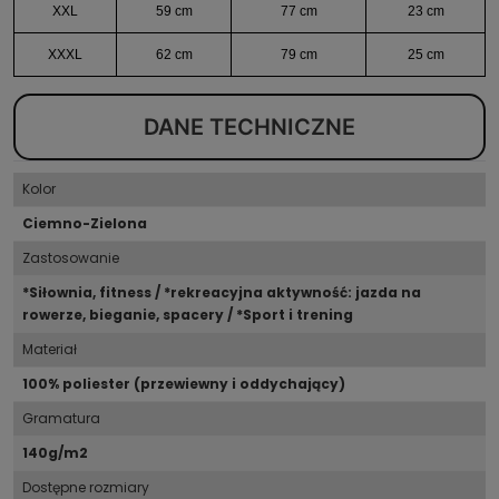
XXL
59 cm
77 cm
23 cm
XXXL
62 cm
79 cm
25 cm
DANE TECHNICZNE
Kolor
Ciemno-Zielona
Zastosowanie
*Siłownia, fitness / *rekreacyjna aktywność: jazda na
rowerze, bieganie, spacery / *Sport i trening
Materiał
100% poliester (przewiewny i oddychający)
Gramatura
140g/m2
Dostępne rozmiary