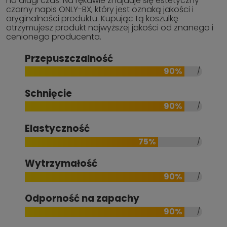
na długi czas. Na rękawie znajduje się estetyczny
czarny napis ONLY-BX, który jest oznaką jakości i
oryginalności produktu. Kupując tą koszulkę
otrzymujesz produkt najwyższej jakości od znanego i
cenionego producenta.
Przepuszczalność
90%
Schnięcie
90%
Elastyczność
75%
Wytrzymałość
90%
Odporność na zapachy
90%