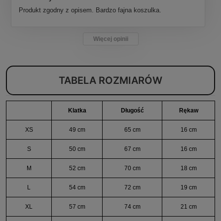
Produkt zgodny z opisem. Bardzo fajna koszulka.
Więcej opinii
TABELA ROZMIARÓW
Klatka
Długość
Rękaw
XS
49 cm
65 cm
16 cm
S
50 cm
67 cm
16 cm
M
52 cm
70 cm
18 cm
L
54 cm
72 cm
19 cm
XL
57 cm
74 cm
21 cm