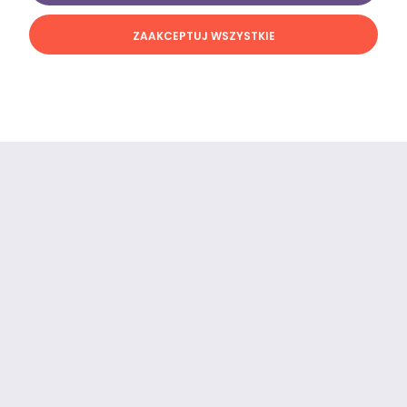
ZAAKCEPTUJ WSZYSTKIE
Zakupy
Pomoc
Moje konto
Informacje
Szybki kontakt