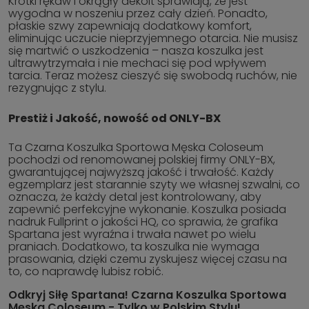
Krótki rękaw i okrągły dekolt sprawiają, że jest
wygodna w noszeniu przez cały dzień. Ponadto,
płaskie szwy zapewniają dodatkowy komfort,
eliminując uczucie nieprzyjemnego otarcia. Nie musisz
się martwić o uszkodzenia – nasza koszulka jest
ultrawytrzymała i nie mechaci się pod wpływem
tarcia. Teraz możesz cieszyć się swobodą ruchów, nie
rezygnując z stylu.
Prestiż i Jakość, nowość od ONLY-BX
Ta Czarna Koszulka Sportowa Męska Coloseum
pochodzi od renomowanej polskiej firmy ONLY-BX,
gwarantującej najwyższą jakość i trwałość. Każdy
egzemplarz jest starannie szyty we własnej szwalni, co
oznacza, że każdy detal jest kontrolowany, aby
zapewnić perfekcyjne wykonanie. Koszulka posiada
nadruk Fullprint o jakości HQ, co sprawia, że grafika
Spartana jest wyraźna i trwała nawet po wielu
praniach. Dodatkowo, ta koszulka nie wymaga
prasowania, dzięki czemu zyskujesz więcej czasu na
to, co naprawdę lubisz robić.
Odkryj Siłę Spartana! Czarna Koszulka Sportowa
Męska Coloseum - Tylko w Polskim Stylu!