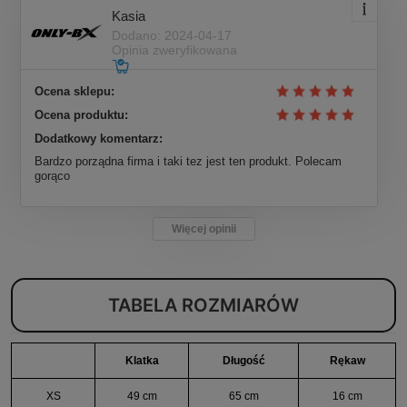
Kasia
Dodano: 2024-04-17
Opinia zweryfikowana
Ocena sklepu:
Ocena produktu:
Dodatkowy komentarz:
Bardzo porządna firma i taki tez jest ten produkt. Polecam
gorąco
Więcej opinii
TABELA ROZMIARÓW
Klatka
Długość
Rękaw
XS
49 cm
65 cm
16 cm