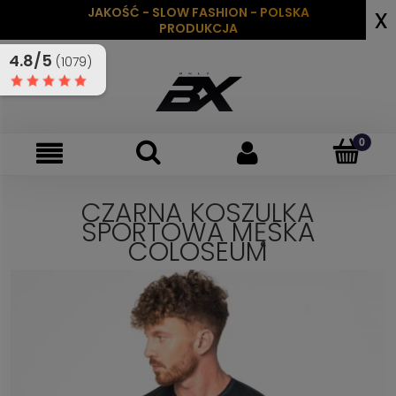
x
JAKOŚĆ - SLOW FASHION - POLSKA
PRODUKCJA
4.8/5
(1079)
CZARNA KOSZULKA
SPORTOWA MĘSKA
COLOSEUM