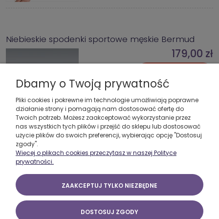
Niebieskie spodenki sportowe męskie Bermud
179,00 zł
DO KOSZYKA
Dbamy o Twoją prywatność
Pliki cookies i pokrewne im technologie umożliwiają poprawne
działanie strony i pomagają nam dostosować ofertę do
Twoich potrzeb. Możesz zaakceptować wykorzystanie przez
nas wszystkich tych plików i przejść do sklepu lub dostosować
użycie plików do swoich preferencji, wybierając opcję "Dostosuj
zgody".
Więcej o plikach cookies przeczytasz w naszej Polityce
Czarne spodenki kompresyjne męskie Spartan
prywatności.
złoty
ZAAKCEPTUJ TYLKO NIEZBĘDNE
129,00 zł
DO KOSZYKA
DOSTOSUJ ZGODY