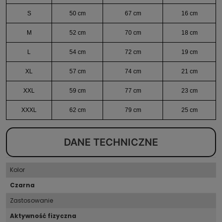
S
50 cm
67 cm
16 cm
M
52 cm
70 cm
18 cm
L
54 cm
72 cm
19 cm
XL
57 cm
74 cm
21 cm
XXL
59 cm
77 cm
23 cm
XXXL
62 cm
79 cm
25 cm
DANE TECHNICZNE
Kolor
Czarna
Zastosowanie
Aktywność fizyczna