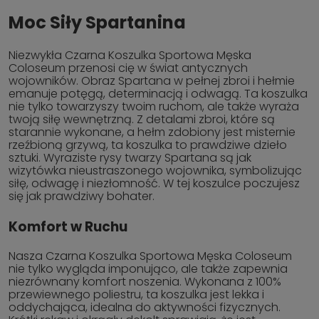
Moc Siły Spartanina
Niezwykła Czarna Koszulka Sportowa Męska
Coloseum przenosi cię w świat antycznych
wojowników. Obraz Spartana w pełnej zbroi i hełmie
emanuje potęgą, determinacją i odwagą. Ta koszulka
nie tylko towarzyszy twoim ruchom, ale także wyraża
twoją siłę wewnętrzną. Z detalami zbroi, które są
starannie wykonane, a hełm zdobiony jest misternie
rzeźbioną grzywą, ta koszulka to prawdziwe dzieło
sztuki. Wyraziste rysy twarzy Spartana są jak
wizytówka nieustraszonego wojownika, symbolizując
siłę, odwagę i niezłomność. W tej koszulce poczujesz
się jak prawdziwy bohater.
Komfort w Ruchu
Nasza Czarna Koszulka Sportowa Męska Coloseum
nie tylko wygląda imponująco, ale także zapewnia
niezrównany komfort noszenia. Wykonana z 100%
przewiewnego poliestru, ta koszulka jest lekka i
oddychająca, idealna do aktywności fizycznych.