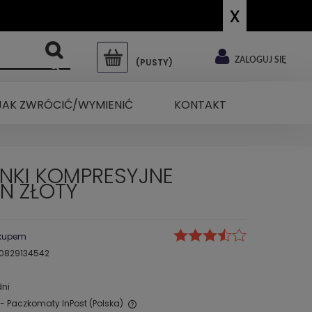
x
ZALOGUJ SIĘ
(PUSTY)
JAK ZWRÓCIĆ/WYMIENIĆ
KONTAKT
NKI KOMPRESYJNE
N ZŁOTY
akupem
0829134542
dni
- Paczkomaty InPost
(Polska)