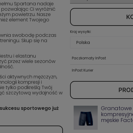
 hełmu Spartana nadaje
 pozwalając Ci wyróżnić
ieżym powietrzu. Nasze
K
wnież element Twojego
Kraj wysyłki:
pewnia swobodę podczas
treningu. Skup się na
estru i elastanu
Paczkomaty InPost
zyć przez wiele sezonów
lność.
InPost Kurier
ości aktywnych mężczyzn,
ologii kompresji i
ie tylko podkreślą Twój
PRO
gnąć szczytową wydajność w
Granatowe 
o sukcesu sportowego już
kompresyjn
męskie Fact