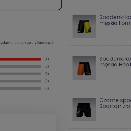
Spodenki k
męskie For
ą wystawione przez zweryfikowanych
Spodenki k
(1)
męskie Hea
(0)
(0)
(0)
(0)
Czarne spo
Spartan zło