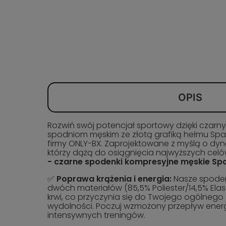
OPIS
Rozwiń swój potencjał sportowy dzięki czar
spodniom męskim ze złotą grafiką hełmu S
firmy ONLY-BX. Zaprojektowane z myślą o d
którzy dążą do osiągnięcia najwyższych celó
- czarne spodenki kompresyjne męskie Spa
✅
Poprawa krążenia i energia:
Nasze spoden
dwóch materiałów (85,5% Poliester/14,5% Ela
krwi, co przyczynia się do Twojego ogólnego 
wydolności. Poczuj wzmożony przepływ energ
intensywnych treningów.