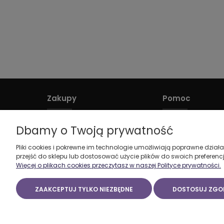
Zakupy
Pomoc
Czas realizacji zamówienia
Jak kupować?
Dbamy o Twoją prywatność
Formy płatności
Tabela rozmiarów
Pliki cookies i pokrewne im technologie umożliwiają poprawne dzia
Koszt dostawy
Regulamin sklepu
przejść do sklepu lub dostosować użycie plików do swoich preferencj
Reklamacje i zwroty
Więcej o plikach cookies przeczytasz w naszej Polityce prywatności.
ZAAKCEPTUJ TYLKO NIEZBĘDNE
DOSTOSUJ ZGO