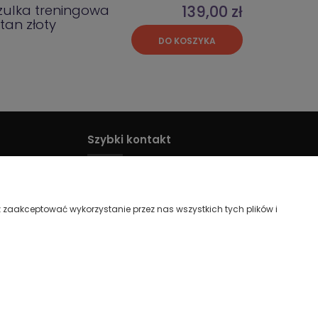
zulka treningowa
139,00 zł
tan złoty
DO KOSZYKA
Szybki kontakt
💪 ONLY-BX
🏠 Bukowiecka 67a
 zaakceptować wykorzystanie przez nas wszystkich tych plików i
03-893 Warszawa
NIP: 7011169870
📞 Zadzwoń 8:00-15:00:
664 304 805
💌 E-MAIL:
sklep@only-bx.pl