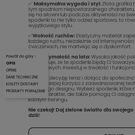
✅
Maksymalna wygoda i styl:
Złota grafika
tym spodniom niepowtarzalnego charakteru,
się na siłowni lub podczas aktywności na św
spodenki to nie tylko odzież sportowa, to ró
wyjątkowego stylu.
✅
Wolność ruchów:
Elastyczny materiał za
każdego ruchu, niezależnie od intensywności 
ćwiczeniach, nie martwiąc się o dyskomfort.
✅
Wytrzymałość na lata:
Wysoka jakość poli
Powrót do góry ↑
gwarantuje, że te spodenki będą Ci towarzys
OPIS
treningowych. Inwestuj w trwałość i funkcjona
OPINIE
Podejmij decyzję teraz i dołącz do społeczn
DANE TECHNICZNE
którzy czerpią korzyści z zaawansowanej techn
KOSZTY DOSTAWY
unikalnego designu. Wybierz spodenki, które n
PRODUKTY POWIĄZANE
męski charakter, ale także pomogą Ci osią
każdym treningu.
Nie czekaj! Daj zielone światło dla swojeg
dziś!