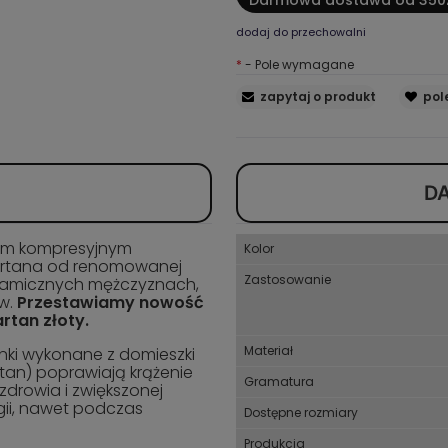
dodaj do przechowalni
*
- Pole wymagane
zapytaj o produkt
pol
D
nym kompresyjnym
Kolor
partana od renomowanej
Zastosowanie
ynamicznych mężczyznach,
w.
Przestawiamy nowość
rtan złoty.
Materiał
ki wykonane z domieszki
stan) poprawiają krążenie
Gramatura
zdrowia i zwiększonej
ii, nawet podczas
Dostępne rozmiary
Produkcja