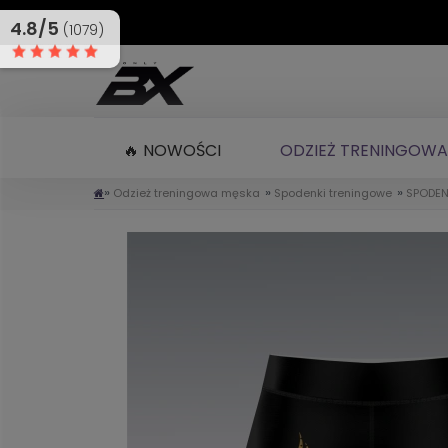
4.8/5
(1079)
🔥 NOWOŚCI
ODZIEŻ TRENINGOWA
»
»
»
Odzież treningowa męska
Spodenki treningowe
SPODEN