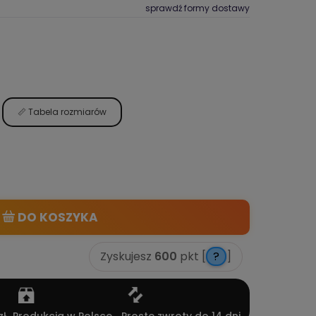
sprawdź formy dostawy
📏 Tabela rozmiarów
DO KOSZYKA
Zyskujesz
600
pkt [
?
]
ł
Produkcja w Polsce
Proste zwroty do 14 dni