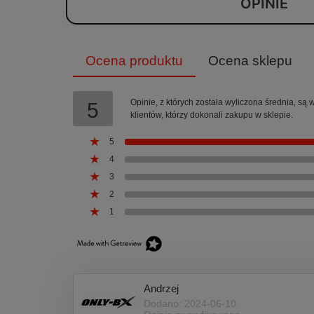
OPINIE
Ocena produktu
Ocena sklepu
Opinie, z których została wyliczona średnia, s
5
klientów, którzy dokonali zakupu w sklepie.
5
4
3
2
1
Andrzej
Dodano: 2024-06-10