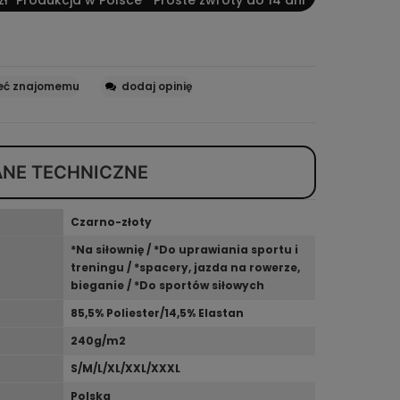
eć znajomemu
dodaj opinię
ANE TECHNICZNE
Czarno-złoty
*Na siłownię / *Do uprawiania sportu i
treningu / *spacery, jazda na rowerze,
bieganie / *Do sportów siłowych
85,5% Poliester/14,5% Elastan
240g/m2
S/M/L/XL/XXL/XXXL
Polska