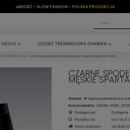
JAKOŚĆ - SLOW FASHION - POLSKA PRODUKCJA
 MĘSKA
ODZIEŻ TRENINGOWA DAMSKA
»
KI KOMPRESYJNE
Czarne spodenki kompresyjne męskie Spartan złoty
CZARNE SPODE
MĘSKIE SPARTA
Ocena:
📢 Opinie potwierdzone z
Kod produktu:
SKKXM-010M_2023
Dostępność:
Dostępne
Wysyłka do:
od 1 do 5 
Koszt dostawy:
od 13,90 zł