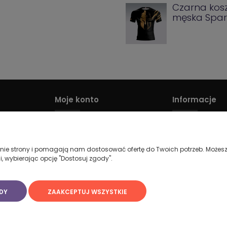
Czarna kos
męska Spar
Moje konto
Informacje
Logowanie
RODO
Moje zamówienia
Kontakt
łanie strony i pomagają nam dostosować ofertę do Twoich potrzeb. Możesz
Przechowalnia
i, wybierając opcję "Dostosuj zgody".
Ustawienia konta
DY
ZAAKCEPTUJ WSZYSTKIE