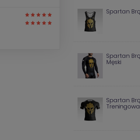
Spartan Brą
Spartan Br
Męski
Spartan Brą
Treningow