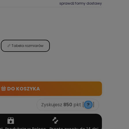
sprawdź formy dostawy
📏 Tabela rozmiarów
DO KOSZYKA
Zyskujesz
850
pkt [
?
]
ł
Produkcja w Polsce
Proste zwroty do 14 dni