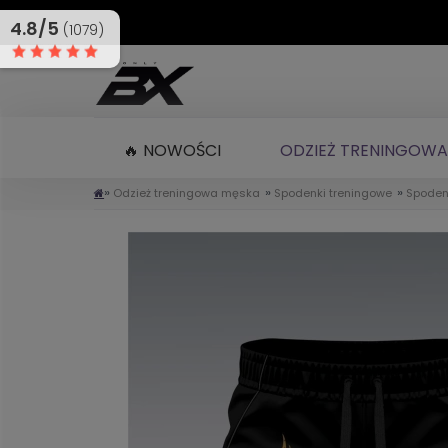
4.8/5
(1079)
🔥 NOWOŚCI
ODZIEŻ TRENINGOWA
»
»
»
Odzież treningowa męska
Spodenki treningowe
Spoden