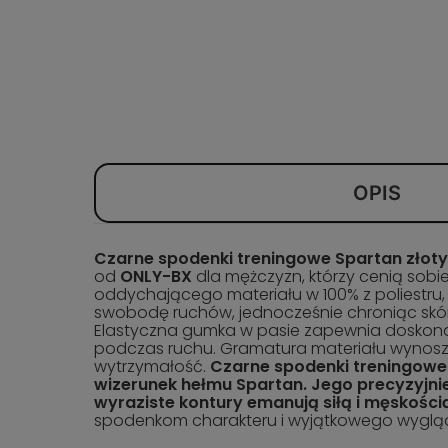
OPIS
Czarne spodenki treningowe Spartan złot
od
ONLY-BX
dla mężczyzn, którzy cenią sobi
oddychającego materiału w 100% z poliestru
swobodę ruchów, jednocześnie chroniąc skór
Elastyczna gumka w pasie zapewnia doskon
podczas ruchu. Gramatura materiału wynos
wytrzymałość.
Czarne spodenki treningowe 
wizerunek hełmu Spartan. Jego precyzyjnie
wyraziste kontury emanują siłą i męskości
spodenkom charakteru i wyjątkowego wyglą