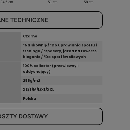
34,5 cm
51 cm
58 cm
ANE TECHNICZNE
Czarne
*Na siłownię / *Do uprawiania sportu i
treningu / *spacery, jazda na rowerze,
bieganie / *Do sportów siłowych
100% poliester (przewiewny i
oddychający)
255g/m2
XS/S/M/L/XL/XXL
Polska
OSZTY DOSTAWY