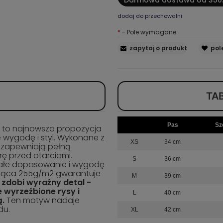
dodaj do przechowalni
*
- Pole wymagane
zapytaj o produkt
pol
TA
Pas
Sz
y
to najnowsza propozycja
e wygodę i styl. Wykonane z
XS
34 cm
, zapewniają pełną
ę przed otarciami.
S
36 cm
ałe dopasowanie i wygodę
ząca 255g/m2 gwarantuje
M
39 cm
zdobi wyraźny detal -
 wyrzeźbione rysy i
L
40 cm
ą.
Ten motyw nadaje
du.
XL
42 cm