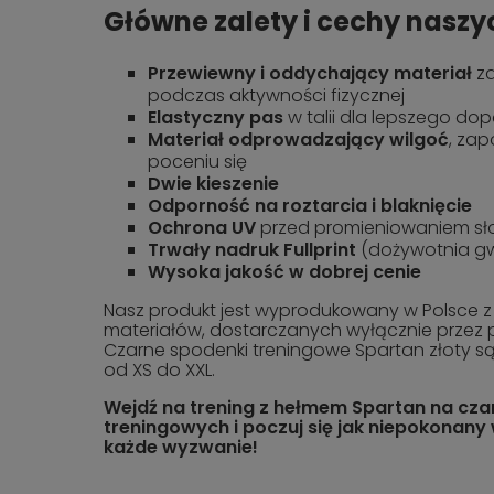
Główne zalety i cechy nasz
Przewiewny i oddychający materiał
za
podczas aktywności fizycznej
Elastyczny pas
w talii dla lepszego d
Materiał odprowadzający wilgoć
, za
poceniu się
Dwie kieszenie
Odporność na roztarcia i blaknięcie
Ochrona UV
przed promieniowaniem s
Trwały nadruk Fullprint
(dożywotnia gw
Wysoka jakość w dobrej cenie
Nasz produkt jest wyprodukowany w Polsce z 
materiałów, dostarczanych wyłącznie przez 
Czarne spodenki treningowe Spartan złoty s
od XS do XXL.
Wejdź na trening z hełmem Spartan na cz
treningowych i poczuj się jak niepokonan
każde wyzwanie!