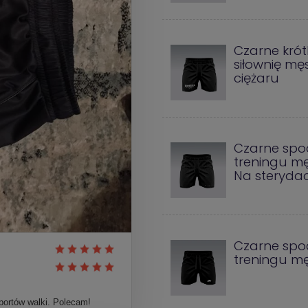
Czarne krót
siłownię mę
ciężaru
Czarne spo
treningu mę
Na steryda
Czarne spo
treningu mę
sportów walki. Polecam!