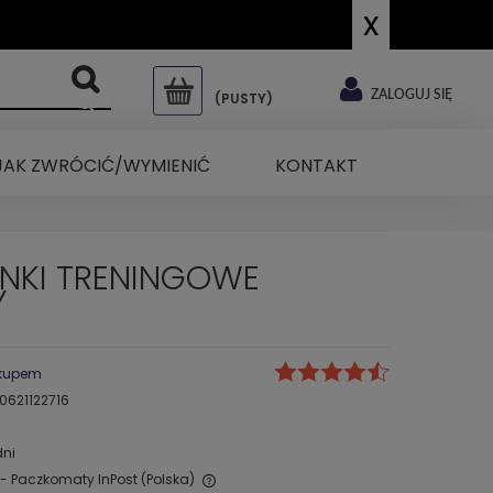
x
ZALOGUJ SIĘ
(PUSTY)
JAK ZWRÓCIĆ/WYMIENIĆ
KONTAKT
NKI TRENINGOWE
Y
akupem
621122716
dni
- Paczkomaty InPost
(Polska)