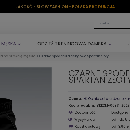
JAKOŚĆ - SLOW FASHION - POLSKA PRODUKCJA
 MĘSKA
ODZIEŻ TRENINGOWA DAMSKA
»
ki na siłownię męskie
Czarne spodenki treningowe Spartan złoty
CZARNE SPODE
SPARTAN ZŁOT
Ocena:
📢 Opinie potwierdzone z
Kod produktu:
SKKXM-003S_20230
Dostępność:
Dostępne
Wysyłka do:
od 1 do 5 
Koszt dostawy:
od 13,90 zł