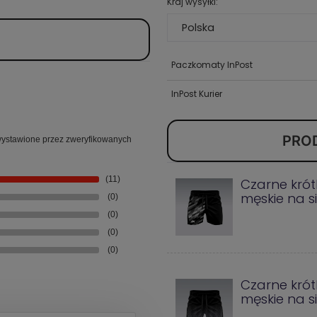
Kraj wysyłki:
Paczkomaty InPost
InPost Kurier
PRO
ą wystawione przez zweryfikowanych
(11)
Czarne krót
męskie na s
(0)
(0)
(0)
(0)
Czarne krót
męskie na si