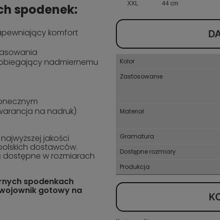
XXL
44 cm
ych spodenek:
pewniający komfort
D
opasowania
pobiegający nadmiernemu
Kolor
Zastosowanie
łonecznym
arancja na nadruk)
Materiał
Gramatura
najwyższej jakości
polskich dostawców.
Dostępne rozmiary
ą dostępne w rozmiarach
Produkcja
arnych spodenkach
y wojownik gotowy na
K