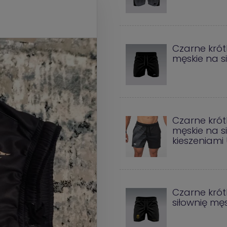
Czarne krót
męskie na s
Czarne krót
męskie na si
kieszeniami 
Czarne krót
siłownię mę