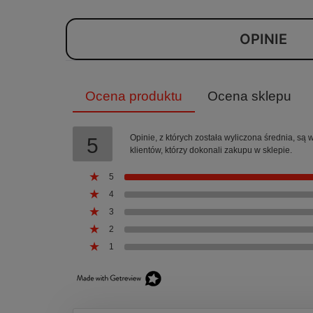
OPINIE
Ocena produktu
Ocena sklepu
Opinie, z których została wyliczona średnia, s
5
klientów, którzy dokonali zakupu w sklepie.
5
4
3
2
1