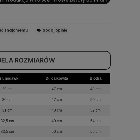
eć znajomemu
dodaj opinię
BELA ROZMIARÓW
er. nogawki
Dł. całkowita
Biodra
29 cm
47 cm
48 cm
30 cm
47 cm
50 cm
31 cm
48 cm
52 cm
32,5 cm
49 cm
54 cm
33,5 cm
50 cm
56 cm