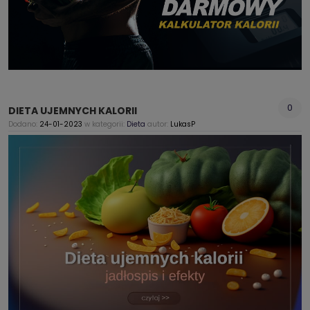
0
DIETA UJEMNYCH KALORII
Dodano:
24-01-2023
w kategorii:
Dieta
autor:
LukasP