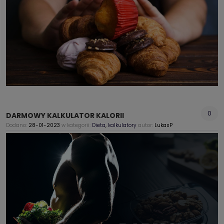
0
DARMOWY KALKULATOR KALORII
Dodano:
28-01-2023
w kategorii:
Dieta
,
kalkulatory
autor:
LukasP