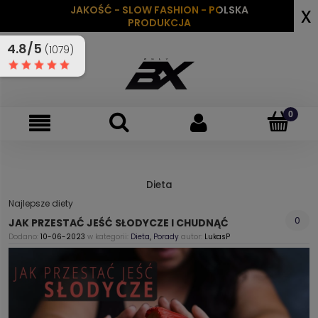
x
JAKOŚĆ - SLOW FASHION - POLSKA
PRODUKCJA
4.8/5
(1079)
Dieta
Najlepsze diety
0
JAK PRZESTAĆ JEŚĆ SŁODYCZE I CHUDNĄĆ
Dodano:
10-06-2023
w kategorii:
Dieta
,
Porady
autor:
LukasP