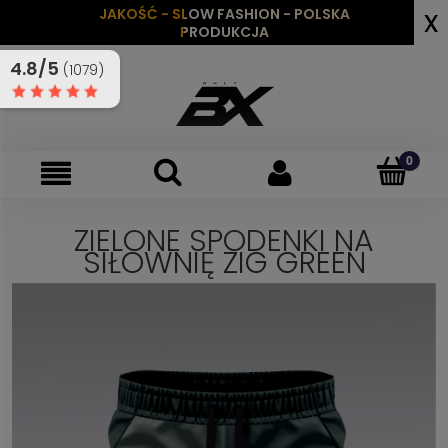
x
JAKOŚĆ - SLOW FASHION - POLSKA
PRODUKCJA
4.8/5
(1079)
ZIELONE SPODENKI NA
SIŁOWNIĘ ZIG GREEN