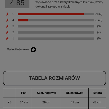
4.85
wystawione przez zweryfikowanych klientów, którzy
dokonali zakupu w sklepie.
5
(932)
4
(140)
3
(3)
2
(4)
1
(0)
TABELA ROZMIARÓW
Pas
Szer. nogawki
Dł. całkowita
Biodra
XS
34 cm
29 cm
47 cm
48 cm