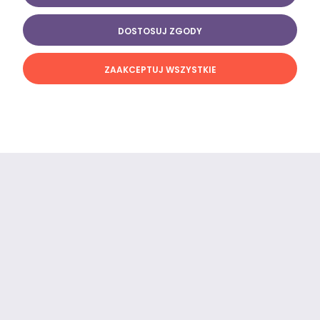
DO KOSZYKA
DOSTOSUJ ZGODY
ZAAKCEPTUJ WSZYSTKIE
Szare krótkie spodenki do ćwiczeń męskie camo
179,00 zł
DO KOSZYKA
Szare spodenki treningowe męskie Eyemax Grey