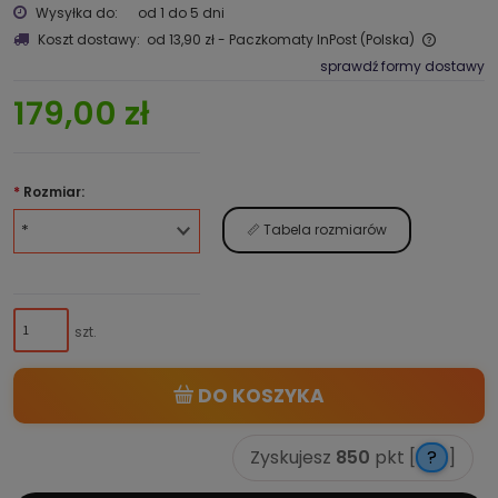
Wysyłka do:
od 1 do 5 dni
Koszt dostawy:
od 13,90 zł
- Paczkomaty InPost
(Polska)
sprawdź formy dostawy
179,00 zł
*
Rozmiar:
📏 Tabela rozmiarów
szt.
DO KOSZYKA
Zyskujesz
850
pkt [
?
]