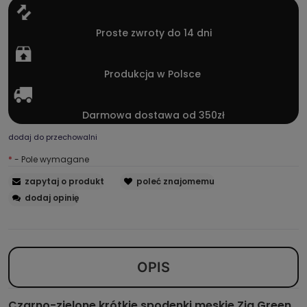
Proste zwroty do 14 dni
Produkcja w Polsce
Darmowa dostawa od 350zł
dodaj do przechowalni
*
- Pole wymagane
zapytaj o produkt
poleć znajomemu
dodaj opinię
OPIS
Czarno-zielone krótkie spodenki męskie Zig Green