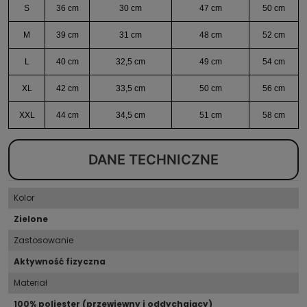
S
36 cm
30 cm
47 cm
50 cm
M
39 cm
31 cm
48 cm
52 cm
L
40 cm
32,5 cm
49 cm
54 cm
XL
42 cm
33,5 cm
50 cm
56 cm
XXL
44 cm
34,5 cm
51 cm
58 cm
DANE TECHNICZNE
Kolor
Zielone
Zastosowanie
Aktywność fizyczna
Materiał
100% poliester (przewiewny i oddychający)