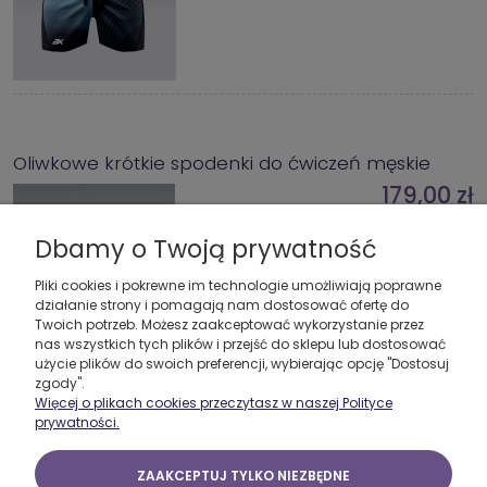
Oliwkowe krótkie spodenki do ćwiczeń męskie
179,00 zł
DO KOSZYKA
Dbamy o Twoją prywatność
Pliki cookies i pokrewne im technologie umożliwiają poprawne
działanie strony i pomagają nam dostosować ofertę do
Twoich potrzeb. Możesz zaakceptować wykorzystanie przez
nas wszystkich tych plików i przejść do sklepu lub dostosować
użycie plików do swoich preferencji, wybierając opcję "Dostosuj
zgody".
Więcej o plikach cookies przeczytasz w naszej Polityce
prywatności.
Spodenki na siłownię męskie Smooth Dark
179,00 zł
ZAAKCEPTUJ TYLKO NIEZBĘDNE