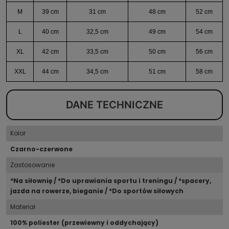
M
39 cm
31 cm
48 cm
52 cm
L
40 cm
32,5 cm
49 cm
54 cm
XL
42 cm
33,5 cm
50 cm
56 cm
XXL
44 cm
34,5 cm
51 cm
58 cm
DANE TECHNICZNE
Kolor
Czarno-czerwone
Zastosowanie
*Na siłownię / *Do uprawiania sportu i treningu / *spacery,
jazda na rowerze, bieganie / *Do sportów siłowych
Materiał
100% poliester (przewiewny i oddychający)