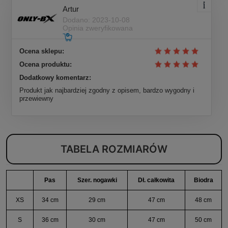
Artur
Dodano: 2023-10-08
Opinia zweryfikowana
Ocena sklepu:
Ocena produktu:
Dodatkowy komentarz:
Produkt jak najbardziej zgodny z opisem, bardzo wygodny i
przewiewny
TABELA ROZMIARÓW
Pas
Szer. nogawki
Dł. całkowita
Biodra
XS
34 cm
29 cm
47 cm
48 cm
S
36 cm
30 cm
47 cm
50 cm