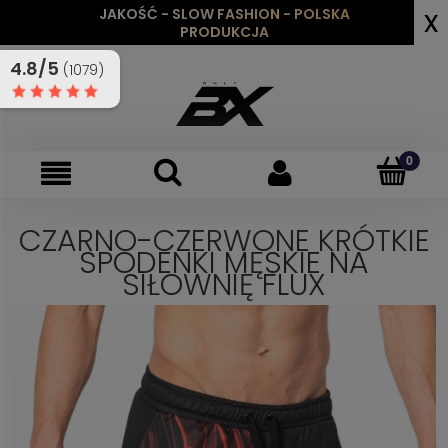
x
JAKOŚĆ - SLOW FASHION - POLSKA
PRODUKCJA
4.8/5
(1079)
CZARNO-CZERWONE KRÓTKIE
SPODENKI MĘSKIE NA
SIŁOWNIĘ FLUX