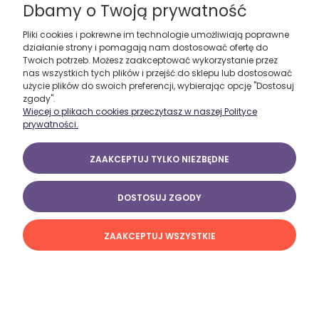
Dbamy o Twoją prywatność
249,00 zł
Pliki cookies i pokrewne im technologie umożliwiają poprawne
DO KOSZYKA
działanie strony i pomagają nam dostosować ofertę do
Twoich potrzeb. Możesz zaakceptować wykorzystanie przez
nas wszystkich tych plików i przejść do sklepu lub dostosować
użycie plików do swoich preferencji, wybierając opcję "Dostosuj
zgody".
Więcej o plikach cookies przeczytasz w naszej Polityce
prywatności.
ZAAKCEPTUJ TYLKO NIEZBĘDNE
Czarne spodenki sportowe Plazm
179,00 zł
DOSTOSUJ ZGODY
DO KOSZYKA
ZAAKCEPTUJ WSZYSTKIE